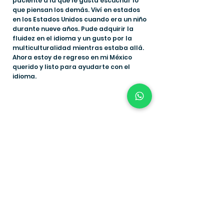
paciente a la que le gusta escuchar lo
que piensan los demás. Viví en estados
en los Estados Unidos cuando era un niño
durante nueve años. Pude adquirir la
fluidez en el idioma y un gusto por la
multiculturalidad mientras estaba allá.
Ahora estoy de regreso en mi México
querido y listo para ayudarte con el
idioma.
Contáctanos
SíGUENOS