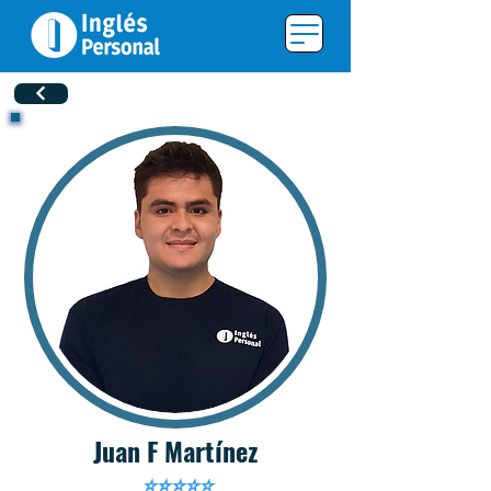
Juan F Martínez
⭐️⭐️⭐️⭐️⭐️