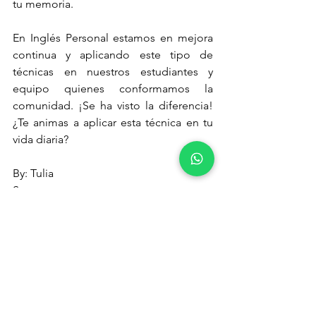
tu memoria. 
En Inglés Personal estamos en mejora 
continua y aplicando este tipo de 
técnicas en nuestros estudiantes y 
equipo quienes conformamos la 
comunidad. ¡Se ha visto la diferencia! 
¿Te animas a aplicar esta técnica en tu 
vida diaria? 
By: Tulia
Source: 
Improve Your Memory with The 
Chunking Technique-lifehacker
inglés
gramatica
vocabulario