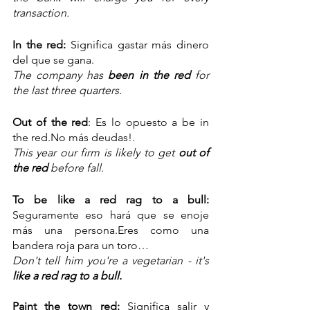
transaction.
In the red:
 Significa gastar más dinero 
del que se gana.
The 
company
 has 
been in the red
 for 
the last three 
quarters
.
Out of the red
: Es lo opuesto a be in 
the red.No más deudas!.
This year our firm is likely to get 
out of 
the red 
before fall.
To be like a red rag to a bull:
Seguramente eso hará que se enoje 
más una persona.Eres como una 
bandera roja para un toro…
Don't 
tell
 him you're a 
vegetarian
 - it's 
like a 
red
rag
 to a 
bull
.
Paint the town red: 
Significa
salir y 