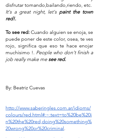
disfrutar tomando,bailando,riendo, etc.
It's a great night, let's 
paint the town 
red!.
To see red:
 Cuando alguien se enoja, se 
puede poner de este color, osea, te ves 
rojo, significa que eso te hace enojar 
muchísimo !. 
People who don't 
finish
 a 
job
 really make me 
see
red
.
By: Beatriz Cuevas
http://www.saberingles.com.ar/idioms/
colours/red.html#:~:text=to%20be%20i
n%20the%20red,doing%20something%
20wrong%20or%20criminal
.