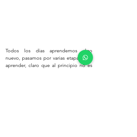
Todos los días aprendemos algo 
nuevo, pasamos por varias etapas para 
aprender, claro que al principio no es 
fácil pero, ¿por qué no empezar a tener 
la iniciativa de intentarlo? Deja fluir tus 
palabras y con estos métodos 
aprenderás de manera natural sin tener 
que traducir todo en tu mente.
By: Joanna Rios Cervantes.