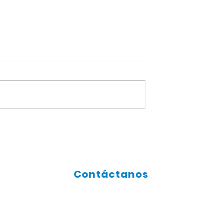
Gracias mamá...
profesores
Contáctanos
SíGUENOS