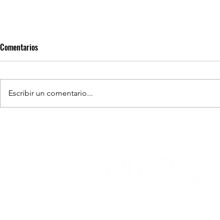
Comentarios
Escribir un comentario...
Un mundo sin 
El futuro del trabajo: ¿Seremos
reemplazados por la inteligencia
artificial?
Contacto