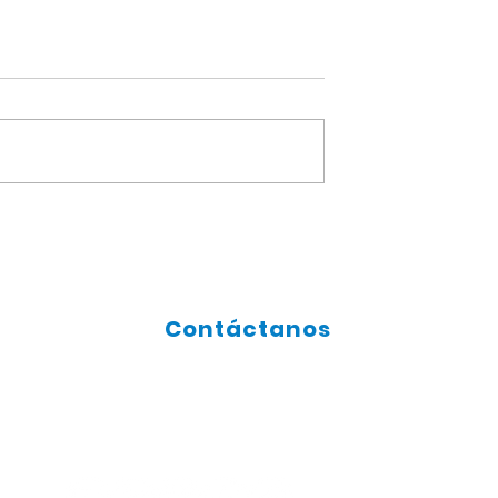
Gracias mamá...
profesores
Contáctanos
SíGUENOS