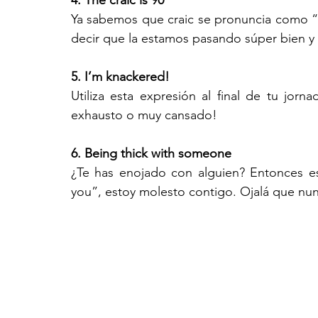
4. The craic is 90 
Ya sabemos que craic se pronuncia como “c
decir que la estamos pasando súper bien y
5. I’m knackered!
Utiliza esta expresión al final de tu jorn
exhausto o muy cansado!
6. Being thick with someone
¿Te has enojado con alguien? Entonces est
you”, estoy molesto contigo. Ojalá que nunc