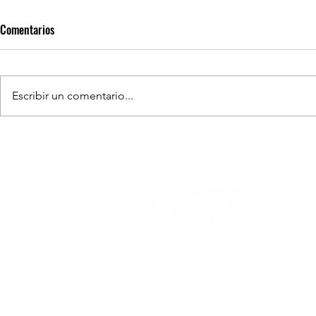
Comentarios
Escribir un comentario...
Un mundo sin 
El futuro del trabajo: ¿Seremos
reemplazados por la inteligencia
artificial?
Contacto
+52 222 803
9011